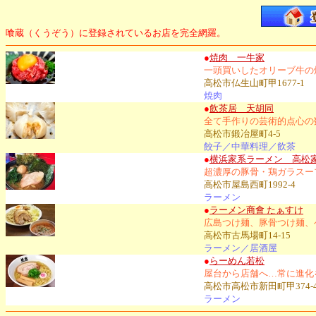
喰蔵（くうぞう）に登録されているお店を完全網羅。
●
焼肉 一牛家
一頭買いしたオリーブ牛の
高松市仏生山町甲1677-1
焼肉
●
飲茶居 天胡同
全て手作りの芸術的点心の
高松市鍛冶屋町4-5
餃子／中華料理／飲茶
●
横浜家系ラーメン 高松
超濃厚の豚骨・鶏ガラスー
高松市屋島西町1992-4
ラーメン
●
ラーメン商會 たぁすけ
広島つけ麺、豚骨つけ麺、
高松市古馬場町14-15
ラーメン／居酒屋
●
らーめん若松
屋台から店舗へ…常に進化
高松市高松市新田町甲374-
ラーメン