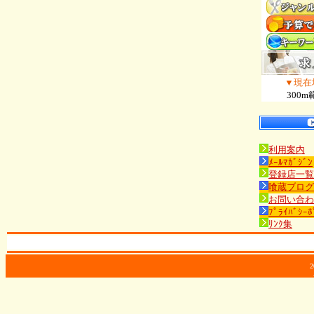
▼現在
300m
利用案内
ﾒｰﾙﾏｶﾞｼﾞﾝ
登録店一覧
喰蔵ブログ
お問い合わ
ﾌﾟﾗｲﾊﾞｼｰﾎ
ﾘﾝｸ集
2