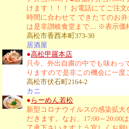
けます！！！ お電話にてご注文
時間に合わせて できたてのお弁当
は是非讃岐食堂まで… ※表示価
高松市香西本町373-30
居酒屋
●
高松甲羅本店
只今、外出自粛の中でも味わっ
りますので是非この機会に一度
高松市伏石町2164-2
カニ
●
らーめん若松
新型コロナウイルスの感染拡大をう
だきます。なお、17:00～20
了承下さいますよう宜しくお願