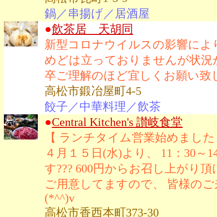
鍋／串揚げ／居酒屋
●
飲茶居 天胡同
新型コロナウイルスの影響によ
めどは立っておりませんが状況
卒ご理解のほど宜しくお願い致
高松市鍛冶屋町4-5
餃子／中華料理／飲茶
●
Central Kitchen's 讃岐食堂
【 ランチタイム営業始めました
４月１５日(水)より、 11：30
す??? 600円からお召し上が
ご用意してますので、 皆様の
(*^^)v
高松市香西本町373-30