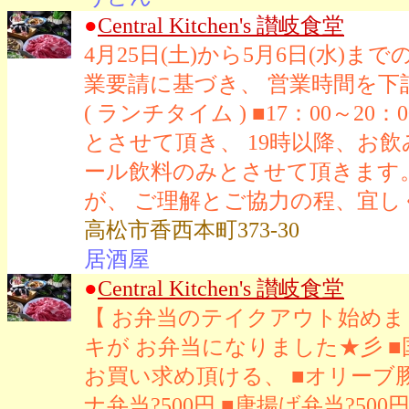
●
Central Kitchen's 讃岐食堂
4月25日(土)から5月6日(水
業要請に基づき、 営業時間を下記の
( ランチタイム ) ■17：00～20：
とさせて頂き、 19時以降、お
ール飲料のみとさせて頂きます
が、 ご理解とご協力の程、宜
高松市香西本町373-30
居酒屋
●
Central Kitchen's 讃岐食堂
【 お弁当のテイクアウト始めまし
キが お弁当になりました★彡 ■
お買い求め頂ける、 ■オリーブ豚生
ナ弁当?500円 ■唐揚げ弁当?50