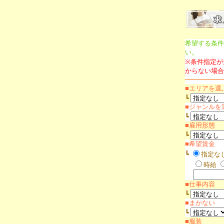
希望する条件
い。
※条件指定が
からない場合
■エリアを選
┗
■ジャンルを
┗
■雇用形態
┗
■希望賃金
┗
指定な
時給
■仕事内容
┗
■まかない
┗
■服装