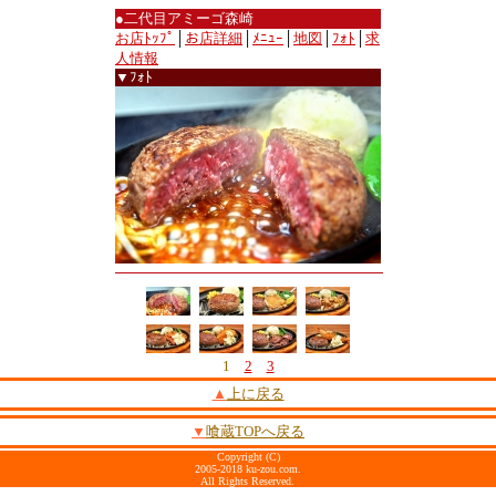
●二代目アミーゴ森崎
お店ﾄｯﾌﾟ
│
お店詳細
│
ﾒﾆｭｰ
│
地図
│
ﾌｫﾄ
│
求
人情報
▼ﾌｫﾄ
1
2
3
▲
上に戻る
▼
喰蔵TOPへ戻る
Copyright (C)
2005-2018 ku-zou.com.
All Rights Reserved.