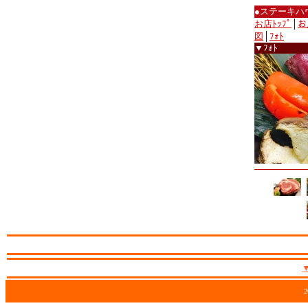
●ステーキハ
お店ﾄｯﾌﾟ
│
お
図
│
ﾌｫﾄ
▼ﾌｫﾄ
2