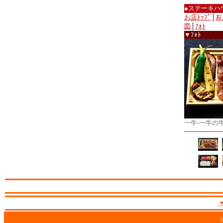
●ステーキハ
お店ﾄｯﾌﾟ
│
お
図
│
ﾌｫﾄ
▼ﾌｫﾄ
一牛-一牛の
2