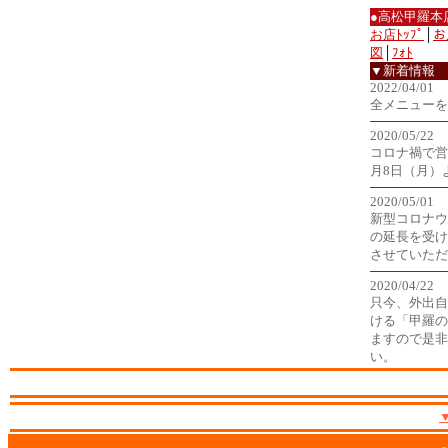
●高松甲羅本
お店ﾄｯﾌﾟ
│
お
図
│
ﾌｫﾄ
▼新着情報
2022/04/01
全メニューを
2020/05/22
コロナ禍で営
月8日（月）
2020/05/01
新型コロナウ
の延長を受け
させていただ
2020/04/22
只今、外出自
ける「甲羅の
ますので是非
い。