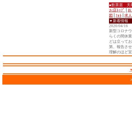
●飲茶居 天
お店ﾄｯﾌﾟ
│
お
図
│
ﾌｫﾄ
│
求人
▼新着情報
2020/04/16
新型コロナウ
らくの間休業
どは立ってお
第、報告させ
理解のほど宜
2