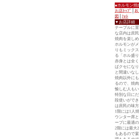
●ホルモン焼
お店ﾄｯﾌﾟ
│
お
図
│
ﾌｫﾄ
▼お店詳細
テーブルに置
な店内は庶民
焼肉を楽しめ
ホルモンがメ
りもミックス
る「ホル盛り
赤身とは全く
ばクセになり
と間違いなし
焼肉以外にも
るので、焼肉
愉しむ人もい
特別な日にだ
段使いができ
は庶民の味方
1階には1人
ウンター席と
ープに最適の
2階には最大
もあるので宴