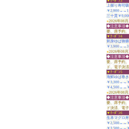
▼ｸｰﾎﾟﾝ3
上握り寿司吸
￥2,900→→1
三十貫￥9,00
●
2026年0
◆注意事項◆
要、席予約、
▼ｸｰﾎﾟﾝ4
刺身ゆば御膳(並
￥3,900→→3,
●
2026年0
◆注意事項◆
要、席予約、
ド、電子決済
▼ｸｰﾎﾟﾝ5
海鮮ゆば巻き
￥3,300→→￥2
￥4,500→→￥
●
2026年0
◆注意事項◆
要、席予約、
ド決済、電子
▼ｸｰﾎﾟﾝ6
生本マグロ丼
￥2,500→→￥
￥3,500→→￥