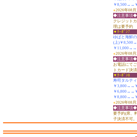
￥8,500→→￥
●
2026年0
◆注意事項◆
クレジットカ
理は要予約
▼ｸｰﾎﾟﾝ7
ゆばと海鮮の懐石
(上)￥8,500
￥11,000→→
●
2026年0
◆注意事項◆
お電話にてご
トカード決済
▼ｸｰﾎﾟﾝ8
寿司タルティー
￥3,800→→￥2
￥6,800→→
￥8,800→→￥
●
2026年0
◆注意事項◆
要予約(席、
子決済不可。