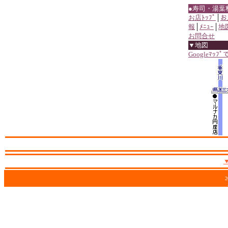
●寿司・湯葉
お店ﾄｯﾌﾟ
│
お
報
│
ﾒﾆｭｰ
│
地
お問合せ
▼地図
Googleﾏｯﾌ
2