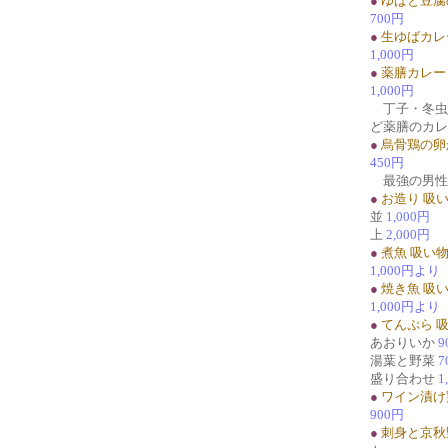
●
ゆばと豆腐
700円
●
生ゆばカレ
1,000円
●
薬膳カレー
1,000円
丁子・冬虫
ど薬膳のカレ
●
烏骨鶏の卵
450円
最強の男性
●
お造り 吸
並
1,000円
上
2,000円
●
煮魚 吸い
1,000円より
●
焼き魚 吸
1,000円より
●
てんぷら 
あおりいか
9
湯葉と野菜
7
盛り合わせ
1
●
ワイン漬け
900円
●
刺身と京秋