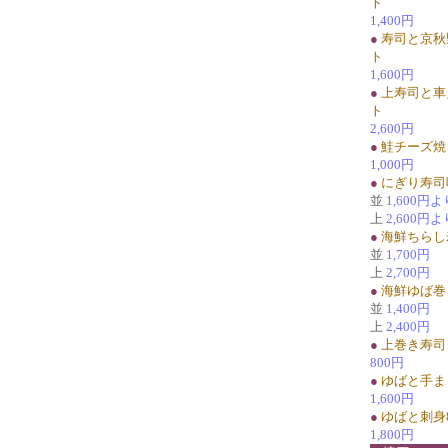
ト
1,400円
●
寿司と京秋
ト
1,600円
●
上寿司と車
ト
2,600円
●
鮭チーズ焼
1,000円
●
にぎり寿司
並
1,600円よ
上
2,600円よ
●
海鮮ちらし
並
1,700円
上
2,700円
●
海鮮ゆば巻
並
1,400円
上
2,400円
●
上巻き寿司
800円
●
ゆばと手ま
1,600円
●
ゆばと刺身
1,800円