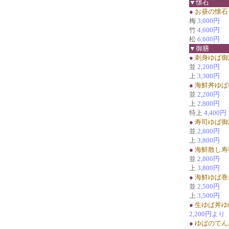
▼懐石
●
お昼の懐石
梅
3,600円
竹
4,600円
松
6,600円
▼御膳
●
刺身ゆば御
並
2,200円
上
3,300円
●
海鮮丼ゆば
並
2,200円
上
2,800円
特上
4,400円
●
寿司ゆば御
並
2,800円
上
3,800円
●
海鮮散し寿
並
2,800円
上
3,800円
●
海鮮ゆば巻
並
2,500円
上
3,500円
●
生ゆば丼ゆ
2,200円より
●
ゆばのてん