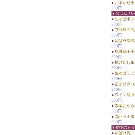
●
おまかせ小
200円
▼おばんざい
●
生ゆばポン
300円
●
京豆腐の冷
300円
●
ゆば豆腐の
300円
●
烏骨鶏玉子
300円
●
揚げだし京
300円
●
生ゆばミニ
300円
●
あぶりタコ天
300円
●
ワイン漬け
300円
●
湯葉おから
300円
●
鶏ハラミ焙
300円
▼食後のドリ
●
ゆば豆乳