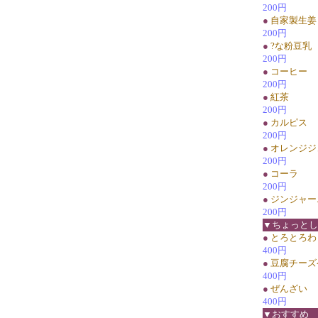
200円
●
自家製生姜
200円
●
?な粉豆乳
200円
●
コーヒー
200円
●
紅茶
200円
●
カルピス
200円
●
オレンジジ
200円
●
コーラ
200円
●
ジンジャー
200円
▼ちょっとし
●
とろとろわ
400円
●
豆腐チーズ
400円
●
ぜんざい
400円
▼おすすめ