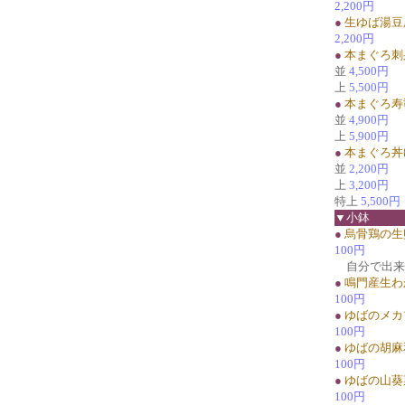
2,200円
●
生ゆば湯豆
2,200円
●
本まぐろ刺
並
4,500円
上
5,500円
●
本まぐろ寿
並
4,900円
上
5,900円
●
本まぐろ丼
並
2,200円
上
3,200円
特上
5,500円
▼小鉢
●
烏骨鶏の生
100円
自分で出来
●
鳴門産生わ
100円
●
ゆばのメカ
100円
●
ゆばの胡麻
100円
●
ゆばの山葵
100円