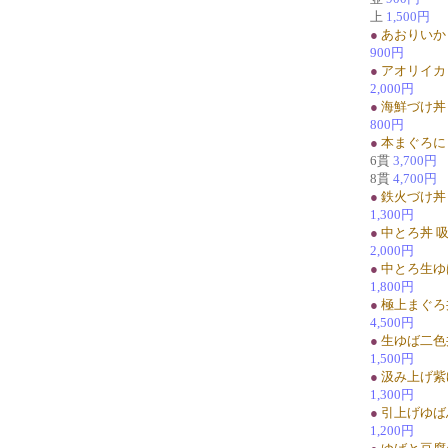
上
1,500円
●
あおりいか
900円
●
アオリイカ
2,000円
●
海鮮づけ丼
800円
●
本まぐろに
6貫
3,700円
8貫
4,700円
●
鉄火づけ丼
1,300円
●
中とろ丼 
2,000円
●
中とろ生ゆ
1,800円
●
極上まぐろ
4,500円
●
生ゆば二色
1,500円
●
汲み上げ紫
1,300円
●
引上げゆば
1,200円