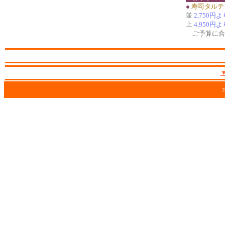
●
寿司タルテ
並
2,750円よ
上
4,950円よ
ご予算に合
2