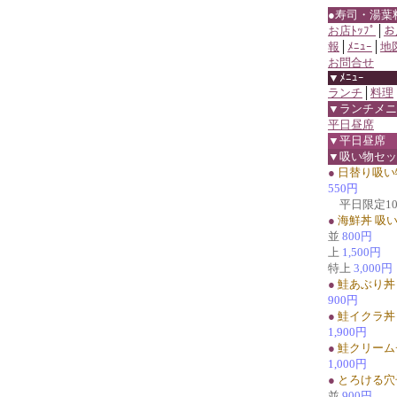
●寿司・湯葉
お店ﾄｯﾌﾟ
│
お
報
│
ﾒﾆｭｰ
│
地
お問合せ
▼ﾒﾆｭｰ
ランチ
│
料理
▼ランチメニ
平日昼席
▼平日昼席
▼吸い物セッ
●
日替り吸い
550円
平日限定1
●
海鮮丼 吸
並
800円
上
1,500円
特上
3,000円
●
鮭あぶり丼
900円
●
鮭イクラ丼
1,900円
●
鮭クリーム
1,000円
●
とろける穴
並
900円