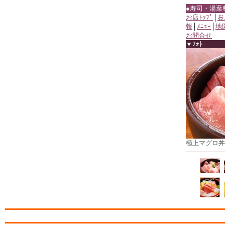
●寿司・湯葉
お店ﾄｯﾌﾟ
│
お
報
│
ﾒﾆｭｰ
│
地
お問合せ
▼ﾌｫﾄ
極上マグロ丼