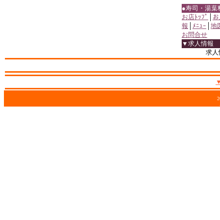
●寿司・湯葉
お店ﾄｯﾌﾟ
│
お
報
│
ﾒﾆｭｰ
│
地
お問合せ
▼求人情報
求人
2