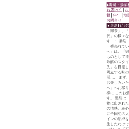
●寿司・湯葉
お店ﾄｯﾌﾟ
│
お
報
│
ﾒﾆｭｰ
│
地
お問合せ
▼最新ﾄﾋﾟｯｸ
「獺祭」、「
代」の様々な
す！！ 獺祭
一番売れてい
へ」は、『獺
ものとして造
吟醸のスタイ
先」を目指し
両立する味の
韻…。 まず
お楽しみいた
へ」へお移り
様に このお
す。 黒龍は
物に出された
の情熱、細心
に全国初の大
インの熟成を
生したわけで