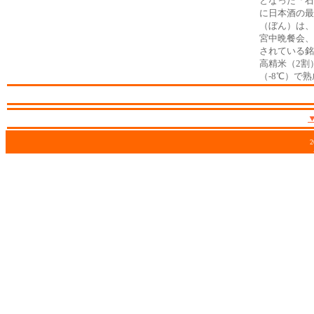
となった「石
に日本酒の最
（ぼん）は、
宮中晩餐会、
されている銘
高精米（2割
（-8℃）で
2