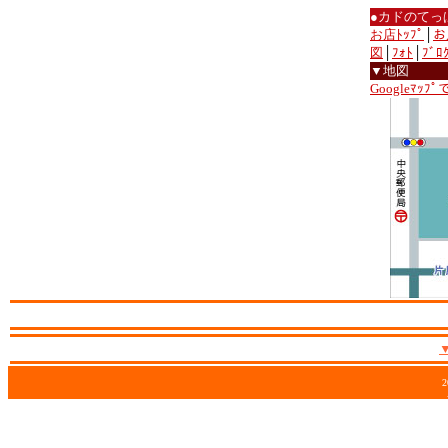
●カドのてっ
お店ﾄｯﾌﾟ
│
お
図
│
ﾌｫﾄ
│
ﾌﾞﾛ
▼地図
Googleﾏｯﾌ
2