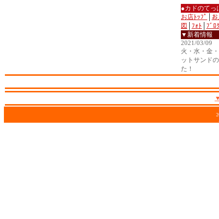
●カドのてっ
お店ﾄｯﾌﾟ
│
お
図
│
ﾌｫﾄ
│
ﾌﾞﾛ
▼新着情報
2021/03/09
火・水・金・土
ットサンドの
た！
2