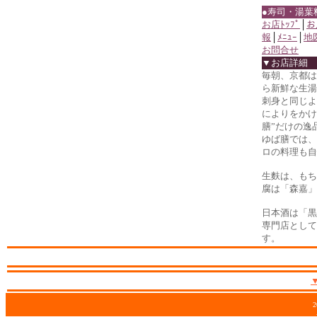
●寿司・湯葉
お店ﾄｯﾌﾟ
│
お
報
│
ﾒﾆｭｰ
│
地
お問合せ
▼お店詳細
毎朝、京都は
ら新鮮な生湯
刺身と同じよ
によりをかけ
膳”だけの逸
ゆば膳では、
ロの料理も自
生麩は、もち
腐は「森嘉」
日本酒は「黒
専門店として
す。
2