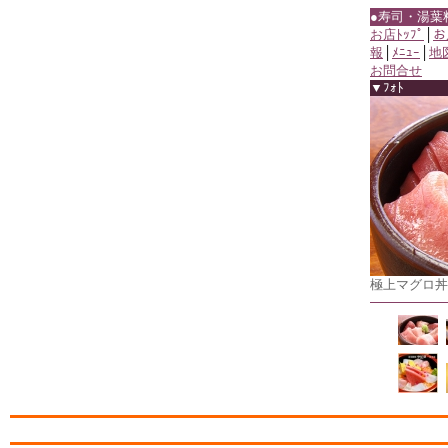
●寿司・湯葉
お店ﾄｯﾌﾟ
│
お
報
│
ﾒﾆｭｰ
│
地
お問合せ
▼ﾌｫﾄ
極上マグロ丼