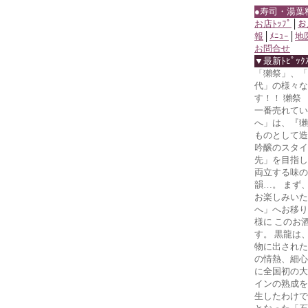
●寿司・湯葉
お店ﾄｯﾌﾟ
│
お
報
│
ﾒﾆｭｰ
│
地
お問合せ
▼最新ﾄﾋﾟｯｸ
「獺祭」、「
代」の様々な
す！！ 獺祭
一番売れてい
へ」は、『獺
ものとして造
吟醸のスタイ
先」を目指し
両立する味の
韻…。 まず
お楽しみいた
へ」へお移り
様に このお
す。 黒龍は
物に出された
の情熱、細心
に全国初の大
インの熟成を
生したわけで