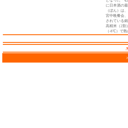
となった「石
に日本酒の最
（ぼん）は、
宮中晩餐会、
されている銘
高精米（2割
（-8℃）で
2