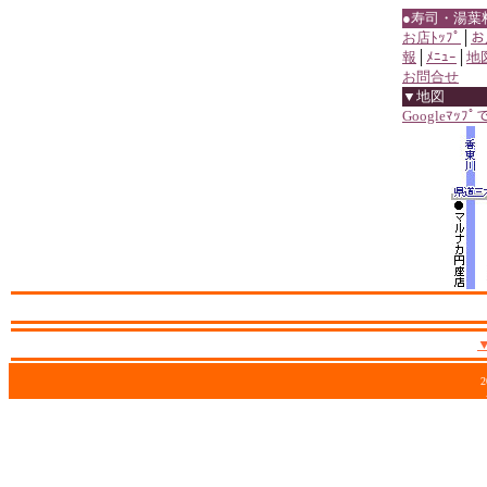
●寿司・湯葉
お店ﾄｯﾌﾟ
│
お
報
│
ﾒﾆｭｰ
│
地
お問合せ
▼地図
Googleﾏｯﾌ
2