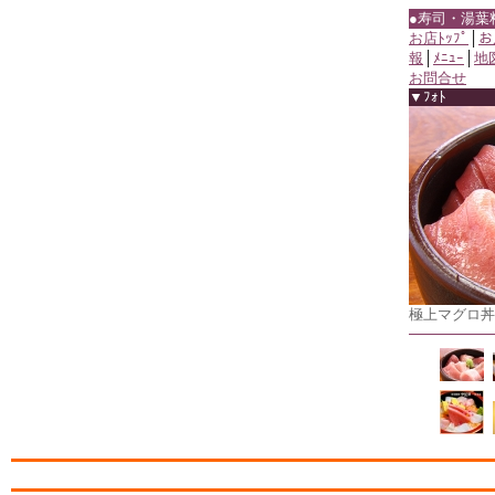
●寿司・湯葉
お店ﾄｯﾌﾟ
│
お
報
│
ﾒﾆｭｰ
│
地
お問合せ
▼ﾌｫﾄ
極上マグロ丼