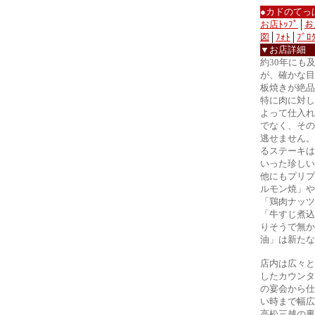
●カドのてっ
お店ﾄｯﾌﾟ
│
お
図
│
ﾌｫﾄ
│
ﾌﾞﾛ
▼お店詳細
約30年にも
が、確かな目
板焼きが絶品
特に肉に対し
よって仕入れ
でなく、その
逃せません。
るステーキは
いった珍しい
他にもプリプ
ルモン焼」や
「鶏肉ナッツ
「牛すじ煮込
りそうで無か
油」は新たな
店内は広々と
したカウンタ
の宴会から仕
い時まで幅広
高松三越の裏