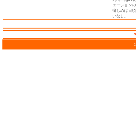
エーションの
愉しめば日頃
いなし。
2