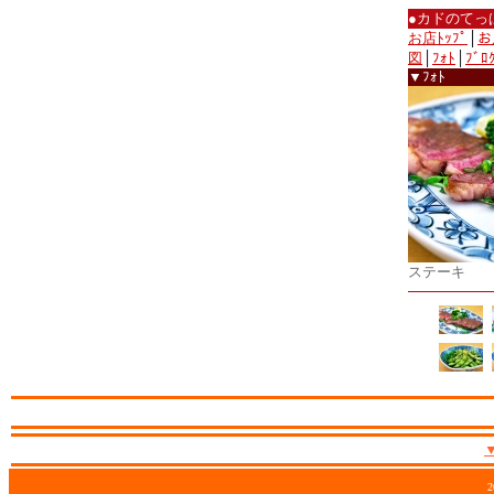
●カドのてっ
お店ﾄｯﾌﾟ
│
お
図
│
ﾌｫﾄ
│
ﾌﾞﾛ
▼ﾌｫﾄ
ステーキ
2