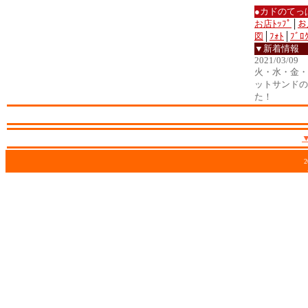
●カドのてっ
お店ﾄｯﾌﾟ
│
お
図
│
ﾌｫﾄ
│
ﾌﾞﾛ
▼新着情報
2021/03/09
火・水・金・土
ットサンドの
た！
2