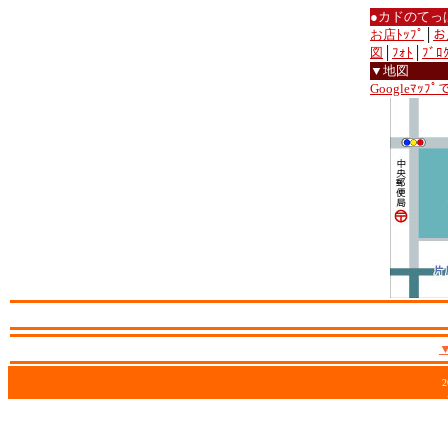
●カドのてっ
お店ﾄｯﾌﾟ
│
お
図
│
ﾌｫﾄ
│
ﾌﾞﾛ
▼地図
Googleﾏｯﾌ
2